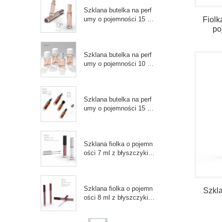
Szklana butelka na perf
Fiolk
umy o pojemności 15 m
l/30 ml
po
Szklana butelka na perf
umy o pojemności 10 m
l/15 ml
Szklana butelka na perf
umy o pojemności 15 m
l/30 ml
Szklana fiolka o pojemn
ości 7 ml z błyszczykie
m do ust
Szklana fiolka o pojemn
Szkla
ości 8 ml z błyszczykie
m do ust