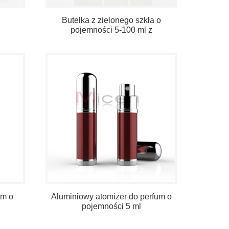
Butelka z zielonego szkła o
pojemności 5-100 ml z
atomizerem i zakrętką
um o
Aluminiowy atomizer do perfum o
pojemności 5 ml