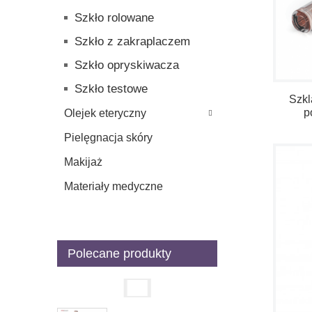
Szkło rolowane
Szkło z zakraplaczem
Szkło opryskiwacza
Szkło testowe
Szkl
p
Olejek eteryczny
Pielęgnacja skóry
Makijaż
Materiały medyczne
Polecane produkty