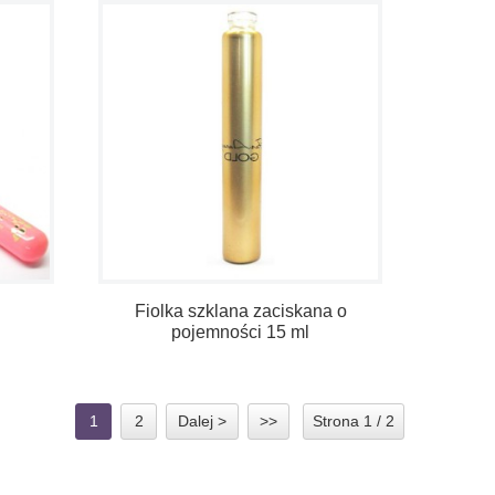
Fiolka szklana zaciskana o
pojemności 15 ml
1
2
Dalej >
>>
Strona 1 / 2