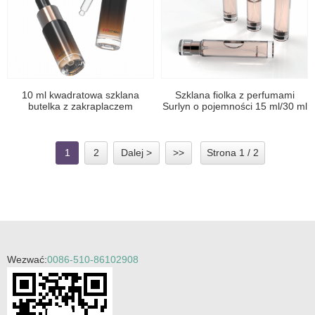
10 ml kwadratowa szklana
Szklana fiolka z perfumami
butelka z zakraplaczem
Surlyn o pojemności 15 ml/30 ml
z zewnętrzną nakrętką
1
2
Dalej >
>>
Strona 1 / 2
Wezwać:
0086-510-86102908